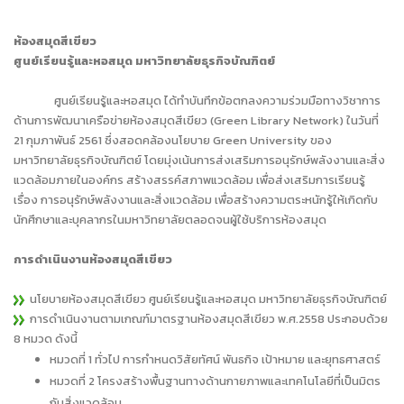
ห้องสมุดสีเขียว
ศูนย์เรียนรู้และหอสมุด มหาวิทยาลัยธุรกิจบัณฑิตย์
ศูนย์เรียนรู้และหอสมุด ได้ทำบันทึกข้อตกลงความร่วมมือทางวิชาการ
ด้านการพัฒนาเครือข่ายห้องสมุดสีเขียว (Green Library Network) ในวันที่
21 กุมภาพันธ์ 2561 ซึ่งสอดคล้องนโยบาย Green University ของ
มหาวิทยาลัยธุรกิจบัณฑิตย์ โดยมุ่งเน้นการส่งเสริมการอนุรักษ์พลังงานและสิ่ง
แวดล้อมภายในองค์กร สร้างสรรค์สภาพแวดล้อม เพื่อส่งเสริมการเรียนรู้
เรื่อง การอนุรักษ์พลังงานและสิ่งแวดล้อม เพื่อสร้างความตระหนักรู้ให้เกิดกับ
นักศึกษาและบุคลากรในมหาวิทยาลัยตลอดจนผู้ใช้บริการห้องสมุด
การดำเนินงานห้องสมุดสีเขียว
นโยบายห้องสมุดสีเขียว ศูนย์เรียนรู้และหอสมุด มหาวิทยาลัยธุรกิจบัณฑิตย์
การดำเนินงานตามเกณฑ์มาตรฐานห้องสมุดสีเขียว พ.ศ.2558 ประกอบด้วย
8 หมวด ดังนี้
หมวดที่ 1 ทั่วไป การกำหนดวิสัยทัศน์ พันธกิจ เป้าหมาย และยุทธศาสตร์
หมวดที่ 2 โครงสร้างพื้นฐานทางด้านกายภาพและเทคโนโลยีที่เป็นมิตร
กับสิ่งแวดล้อม