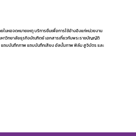
ในหอจดหมายเหตุ บริการยืมเพื่อการใช้อ้างอิงแก่หน่วยงาน
หาวิทยาลัยธุรกิจบัณฑิตย์ เอกสารเกี่ยวกับพระราชบัญญัติ
บบันทึกภาพ แถบบันทึกเสียง อัลบั้มภาพ ฟิล์ม สูจิบัตร และ