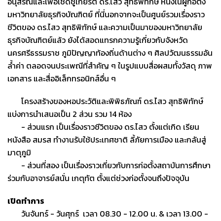
อนุสรณ์และเพื่อเชิดชูเกียรติ ดร.ไสว สุทธิพิทักษ์ หนึ่งในผู้ก่อตั้ง
มหาวิทยาลัยธุรกิจบัณฑิตย์ ที่นี่นอกจากจะเป็นศูนย์รวมเรื่องราว
ชีวิตของ ดร.ไสว สุทธิพิทักษ์ และความเป็นมาของมหาวิทยาลัย
ธุรกิจบัณฑิตย์แล้ว ยังได้สอดแทรกความรู้เกี่ยวกับจังหวัด
นครศรีธรรมราช ภูมิปัญญาท้องถิ่นด้านต่าง ๆ ศิลปวัฒนธรรมอัน
ล้ำค่า ตลอดจนประเพณีที่สำคัญ ๆ ในรูปแบบสื่อผสมทั้งวัสดุ ภาพ
เอกสาร และสื่ออิเล็กทรอนิกส์อื่น ๆ
โครงสร้างของหอประวัติและพิพิธภัณฑ์ ดร.ไสว สุทธิพิทักษ์
แบ่งการนำเสนอเป็น 2 ส่วน รวม 14 ห้อง
- ส่วนแรก เป็นเรื่องราวชีวิตของ ดร.ไสว ตั้งแต่เกิด เรียน
หนังสือ สมรส ทำงานรับใช้ประเทศชาติ ลี้ภัยการเมือง และกลันสู่
มาตุภูมิ
- ส่วนที่สอง เป็นเรื่องราวเกี่ยวกับการก่อตั้งสถาบันการศึกษา
ร่วมกับอาจารย์สนั่น เกตุทัต ตั้งแต่ช่วงก่อตั้งจนถึงปัจจุบัน
เปิดทำการ
วันจันทร์ - วันศุกร์ เวลา 08.30 - 12.00 น. & เวลา 13.00 -