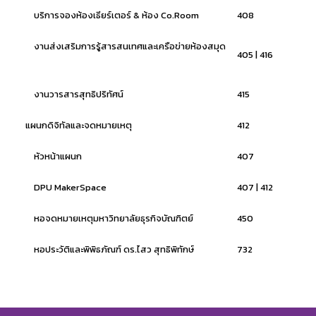
บริการจองห้องเธียร์เตอร์ & ห้อง Co.Room
408
งานส่งเสริมการรู้สารสนเทศและเครือข่ายห้องสมุด
405 | 416
งานวารสารสุทธิปริทัศน์
415
แผนกดิจิทัลและจดหมายเหตุ
412
หัวหน้าแผนก
407
DPU MakerSpace
407 | 412
หอจดหมายเหตุมหาวิทยาลัยธุรกิจบัณฑิตย์
450
หอประวัติและพิพิธภัณฑ์ ดร.ไสว สุทธิพิทักษ์
732