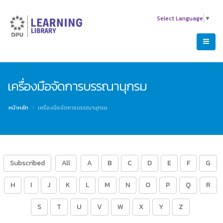
Select Language
▼
เครื่องมือจัดการบรรณานุกรม
หน้าหลัก
เครื่องมือจัดการบรรณานุกรม
Subscribed
All
A
B
C
D
E
F
G
H
I
J
K
L
M
N
O
P
Q
R
S
T
U
V
W
X
Y
Z