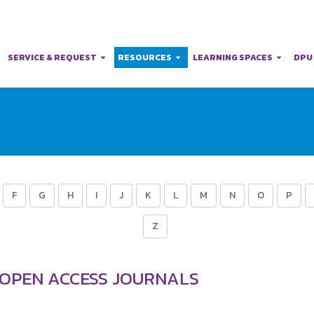
SERVICE & REQUEST
RESOURCES
LEARNING SPACES
DPU
F
G
H
I
J
K
L
M
N
O
P
Z
 OPEN ACCESS JOURNALS