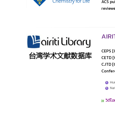
ACS pub
reviewe
AIRI
CEPS [C
CETD [C
CJTD [
Confer
Hum
Nat
วิดีโ