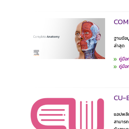
COM
ฐานข้อม
ล่าสุด
คู่มื
คู่มื
CU-
แอปพลิเ
สามารถย