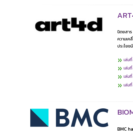
ART
นิตยสาร 
ความเคลื
ประโยชน์ต
​
เล่มท
​
เล่มท
​
เล่มท
​
เล่มท
BIO
BMC has