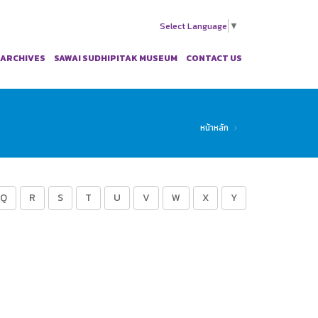
Select Language
▼
 ARCHIVES
SAWAI SUDHIPITAK MUSEUM
CONTACT US
หน้าหลัก
Q
R
S
T
U
V
W
X
Y