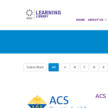
HOME
ABOUT US
Subscribed
All
A
B
C
D
E
ACS