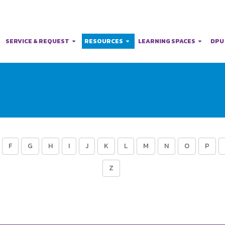
SERVICE & REQUEST
RESOURCES
LEARNING SPACES
DPU
F
G
H
I
J
K
L
M
N
O
P
Z