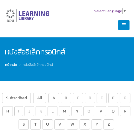
Select Language
▼
หนังสืออิเล็กทรอนิกส์
หน้าหลัก
หนังสืออิเล็กทรอนิกส์
Subscribed
All
A
B
C
D
E
F
G
H
I
J
K
L
M
N
O
P
Q
R
S
T
U
V
W
X
Y
Z