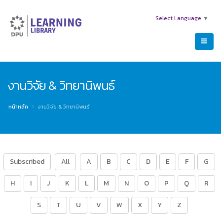
Select Language
▼
งานวิจัย & วิทยานิพนธ์
หน้าหลัก
งานวิจัย & วิทยานิพนธ์
Subscribed
All
A
B
C
D
E
F
G
H
I
J
K
L
M
N
O
P
Q
R
S
T
U
V
W
X
Y
Z