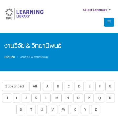
Select Language
▼
งานวิจัย & วิทยานิพนธ์
หน้าหลัก
งานวิจัย & วิทยานิพนธ์
Subscribed
All
A
B
C
D
E
F
G
H
I
J
K
L
M
N
O
P
Q
R
S
T
U
V
W
X
Y
Z