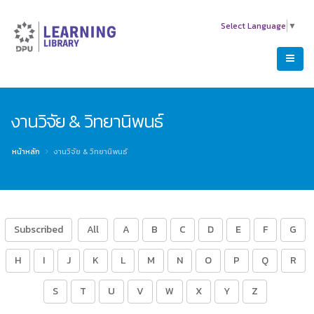
Select Language
▼
งานวิจัย & วิทยานิพนธ์
หน้าหลัก
งานวิจัย & วิทยานิพนธ์
Subscribed
All
A
B
C
D
E
F
G
H
I
J
K
L
M
N
O
P
Q
R
S
T
U
V
W
X
Y
Z