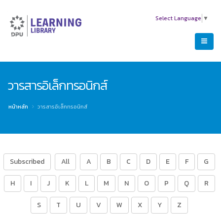
Select Language
▼
วารสารอิเล็กทรอนิกส์
หน้าหลัก
วารสารอิเล็กทรอนิกส์
Subscribed
All
A
B
C
D
E
F
G
H
I
J
K
L
M
N
O
P
Q
R
S
T
U
V
W
X
Y
Z