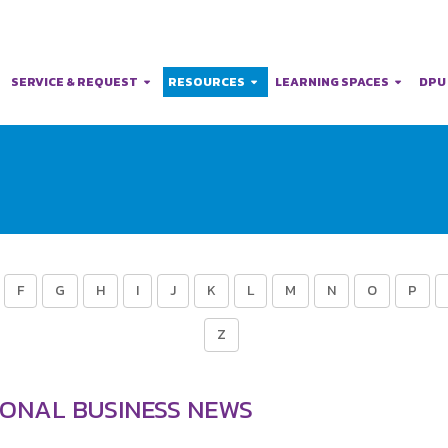
SERVICE & REQUEST
RESOURCES
LEARNING SPACES
DPU
F
G
H
I
J
K
L
M
N
O
P
Z
IONAL BUSINESS NEWS