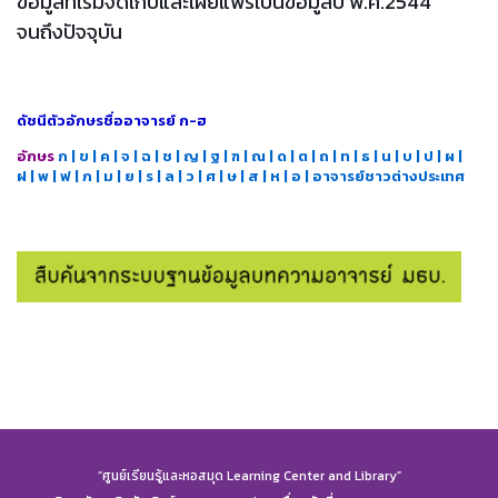
ข้อมูลที่เริ่มจัดเก็บและเผยแพร่เป็นข้อมูลปี พ.ศ.2544
จนถึงปัจจุบัน
ดัชนีตัวอักษรชื่ออาจารย์ ก-ฮ
อักษร
ก
| ข |
ค
|
จ
|
ฉ
|
ช
| ญ
|
ฐ
| ฑ
|
ณ
|
ด
|
ต
|
ถ
|
ท
|
ธ
|
น
|
บ
|
ป
| ผ
|
ฝ
|
พ
|
ฟ
|
ภ
|
ม
|
ย
|
ร
|
ล
|
ว
|
ศ
|
ษ
|
ส
|
ห
|
อ
|
อาจารย์ชาวต่างประเทศ
“ศูนย์เรียนรู้และหอสมุด Learning Center and Library”